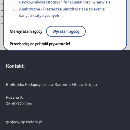
użytkownikowi istotnych funkcjonalności w serwisie
WAŻNA INFORMACJA
Analityczne - Ciasteczka umożliwiające zbieranie
Zapraszamy na nową wystawę w Bibliotece Pedagogicznej w Grójcu!
danych statystycznych
ZMIANA GODZIN PRACY BIBLIOTEKI
Zakończenie projektu „Jakie zawody znamy ?”
Nie wyrażam zgody
Wyrażam zgodę
Przechodzę do polityki prywatności
Kontakt:
Biblioteka Pedagogiczna w Radomiu Filia w Grójcu
Różana 9,
05-600 Grójec
grojec@bp.radom.pl