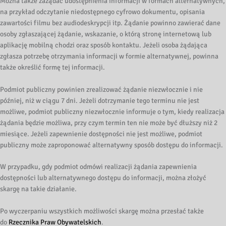
Można także zażądać udostępnienia informacji w formach alternatywnych,
na przykład odczytanie niedostępnego cyfrowo dokumentu, opisania
zawartości filmu bez audiodeskrypcji itp. Żądanie powinno zawierać dane
osoby zgłaszającej żądanie, wskazanie, o którą stronę internetową lub
aplikację mobilną chodzi oraz sposób kontaktu. Jeżeli osoba żądająca
zgłasza potrzebę otrzymania informacji w formie alternatywnej, powinna
także określić formę tej informacji.
Podmiot publiczny powinien zrealizować żądanie niezwłocznie i nie
później, niż w ciągu 7 dni. Jeżeli dotrzymanie tego terminu nie jest
możliwe, podmiot publiczny niezwłocznie informuje o tym, kiedy realizacja
żądania będzie możliwa, przy czym termin ten nie może być dłuższy niż 2
miesiące. Jeżeli zapewnienie dostępności nie jest możliwe, podmiot
publiczny może zaproponować alternatywny sposób dostępu do informacji.
W przypadku, gdy podmiot odmówi realizacji żądania zapewnienia
dostępności lub alternatywnego dostępu do informacji, można złożyć
skargę na takie działanie.
Po wyczerpaniu wszystkich możliwości skargę można przesłać także
do
Rzecznika Praw Obywatelskich
.