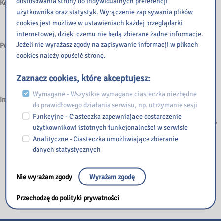
dostosowania strony do indywidualnych preferencji
Komunikacja pozioma wewnątrz budynku
użytkownika oraz statystyk. Wyłączenie zapisywania plików
cookies jest możliwe w ustawieniach każdej przeglądarki
Korytarze są wąskie i utrudniają poruszanie się po obiekcie.
internetowej, dzięki czemu nie będą zbierane żadne informacje.
Jeżeli nie wyrażasz zgody na zapisywanie informacji w plikach
Pomieszczenia higieniczno-sanitarne
cookies należy opuścić stronę.
Jedna z toalet wewnątrz budynku jest przystosowana do potrzeb
Zaznacz cookies, które akceptujesz:
osób niepełnosprawnych.
Wymagane - Wszystkie wymagane ciasteczka niezbędne
Inne informacje nt. dostępności
do prawidłowego działania serwisu, np. utrzymanie sesji
Funkcyjne - Ciasteczka zapewniające dostarczenie
W budynku nie ma oznaczeń w alfabecie brajla, pętli indukcyjnych,
użytkownikowi istotnych funkcjonalności w serwisie
oznaczeń kontrastowych lub w druku powiększonego dla osób
Analityczne - Ciasteczka umożliwiające zbieranie
niewidomych i słabowidzących.
danych statystycznych
Do budynku można wejść z psem asystującym i psem
przewodnikiem.
Biblioteka nie udostępnia usługi tłumaczenia polskiego języka
Nie wyrażam zgody
Wyrażam zgodę
migowego.
Przechodzę do polityki prywatności