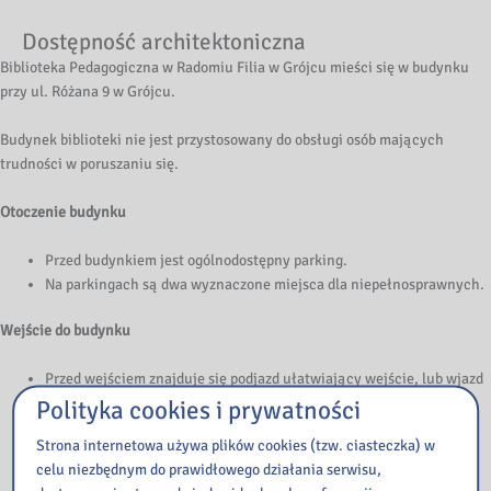
Dostępność architektoniczna
Biblioteka Pedagogiczna w Radomiu Filia w Grójcu mieści się w budynku
przy ul. Różana 9 w Grójcu.
Budynek biblioteki nie jest przystosowany do obsługi osób mających
trudności w poruszaniu się.
Otoczenie budynku
Przed budynkiem jest ogólnodostępny parking.
Na parkingach są dwa wyznaczone miejsca dla niepełnosprawnych.
Wejście do budynku
Przed wejściem znajduje się podjazd ułatwiający wejście, lub wjazd
wózkiem do budynku.
Polityka cookies i prywatności
Drzwi wejściowe do budynku są szerokie i umożliwiają wjazd
Strona internetowa używa plików cookies (tzw. ciasteczka) w
wózkiem.
celu niezbędnym do prawidłowego działania serwisu,