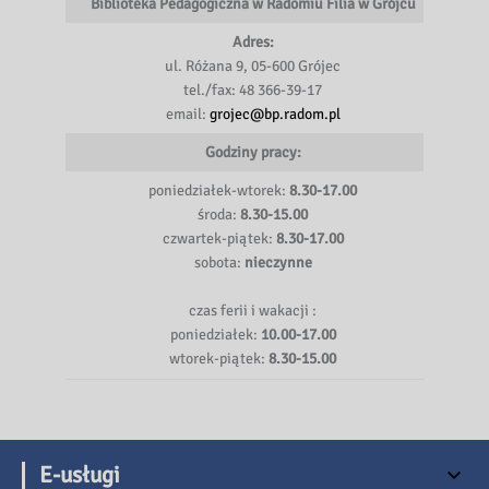
Biblioteka Pedagogiczna w Radomiu Filia w
Grójcu
Adres:
ul. Różana 9, 05-600 Grójec
tel./fax: 48 366-39-17
email:
grojec@bp.radom.pl
Godziny pracy:
poniedziałek-wtorek:
8.30-17.00
środa:
8.30-15.00
czwartek-piątek:
8.30-17.00
sobota:
nieczynne
czas ferii i wakacji :
poniedziałek:
10.00-17.00
wtorek-piątek:
8.30-15.00
E-usługi