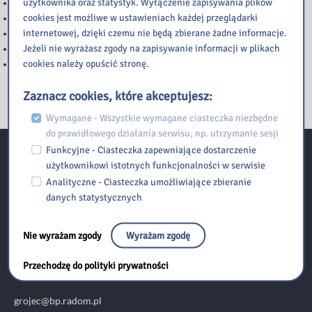
użytkownika oraz statystyk. Wyłączenie zapisywania plików
WAŻNA INFORMACJA
cookies jest możliwe w ustawieniach każdej przeglądarki
WAŻNA INFORMACJA
internetowej, dzięki czemu nie będą zbierane żadne informacje.
Zapraszamy na nową wystawę w Bibliotece Pedagogicznej w Grójcu!
Jeżeli nie wyrażasz zgody na zapisywanie informacji w plikach
ZMIANA GODZIN PRACY BIBLIOTEKI
cookies należy opuścić stronę.
Zakończenie projektu „Jakie zawody znamy ?”
Zaznacz cookies, które akceptujesz:
Wymagane - Wszystkie wymagane ciasteczka niezbędne
do prawidłowego działania serwisu, np. utrzymanie sesji
Funkcyjne - Ciasteczka zapewniające dostarczenie
użytkownikowi istotnych funkcjonalności w serwisie
Kontakt:
Analityczne - Ciasteczka umożliwiające zbieranie
danych statystycznych
Biblioteka Pedagogiczna w Radomiu Filia w Grójcu
Nie wyrażam zgody
Wyrażam zgodę
Różana 9,
05-600 Grójec
Przechodzę do polityki prywatności
grojec@bp.radom.pl